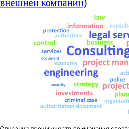
внешней компании)
Описание преимуществ применения стратег