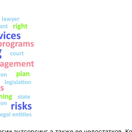
ии аутсорсинг а также ее недостатков. Ко