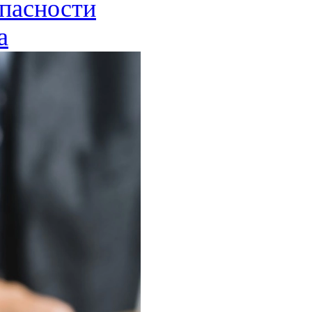
опасности
а