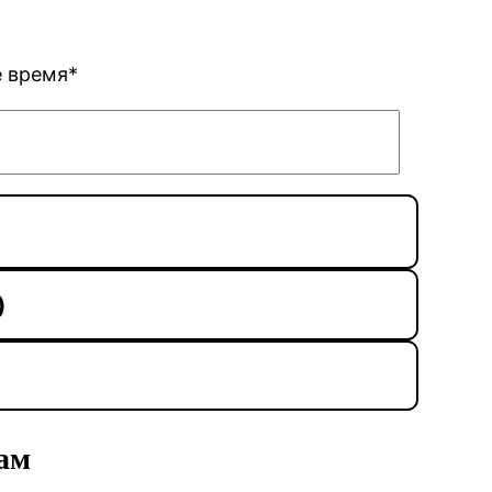
е время*
)
сам