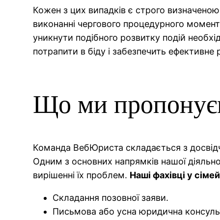
Кожен з цих випадків є строго визначено
виконанні чергового процедурного моменту
уникнути подібного розвитку подій необхі
потрапити в біду і забезпечить ефективне
Що ми пропонує
Команда ВебЮриста складається з досвідче
Одним з основних напрямків нашої діяльно
вирішенні їх проблем.
Наші фахівці у сіме
Складання позовної заяви.
Письмова або усна юридична консульт