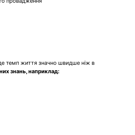
го провадження
 де темп життя значно швидше ніж в
их знань, наприклад: