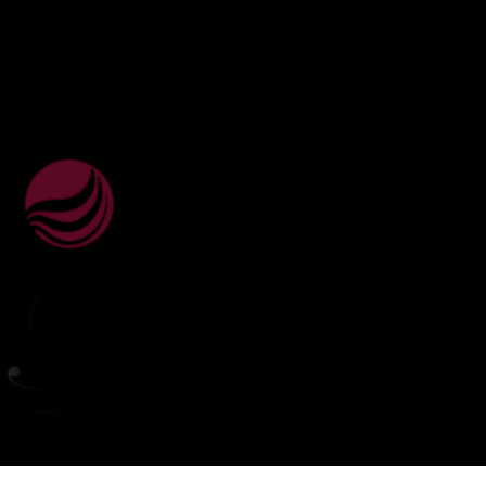
ВебЮрист