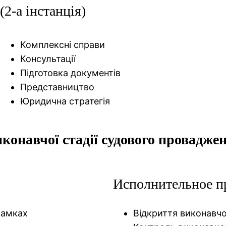
(2-а інстанція)
Комплексні справи
Консультації
Підготовка документів
Представництво
Юридична стратегія
иконавчої стадії судового провадже
Исполнительное п
рамках
Відкриття виконавч