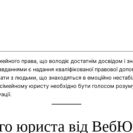
імейного права, що володіє достатнім досвідом і 
даннями є надання кваліфікованої правової допомо
и з людьми, що знаходяться в емоційно нестабіль
 сімейному юристу необхідно бути голосом розуму
ації.
го юриста від ВебЮ