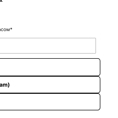
асом*
ram)