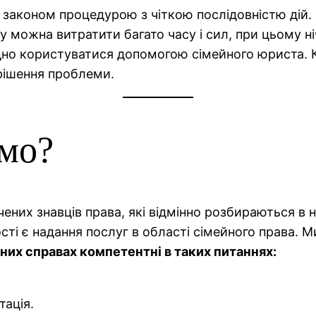
ю законом процедурою з чіткою послідовністю дій
 можна витратити багато часу і сил, при цьому н
дно користуватися допомогою сімейного юриста. К
 рішення проблеми.
мо?
них знавців права, які відмінно розбираються в 
сті є надання послуг в області сімейного права. М
йних справах компетентні в таких питаннях:
ація.