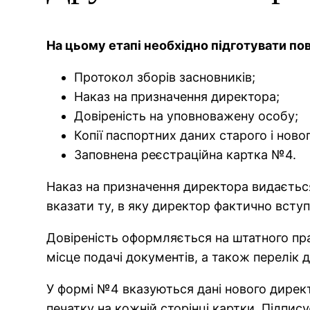
На цьому етапі необхідно підготувати по
Протокол зборів засновників;
Наказ на призначення директора;
Довіреність на уповноважену особу;
Копії паспортних даних старого і ново
Заповнена реєстраційна картка №4.
Наказ на призначення директора видається 
вказати ту, в яку директор фактично вступ
Довіреність оформляється на штатного праці
місце подачі документів, а також перелік 
У формі №4 вказуються дані нового директо
печатку на кожній сторінці картки. Підпи