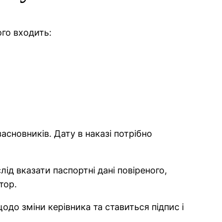
го входить:
асновників. Дату в наказі потрібно
лід вказати паспортні дані повіреного,
тор.
одо зміни керівника та ставиться підпис і