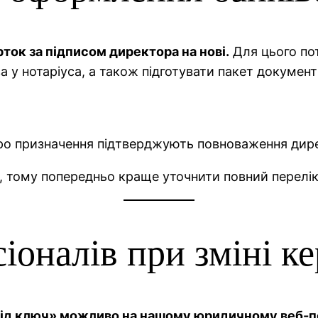
ток за підписом директора на нові.
Для цього пот
а у нотаріуса, а також підготувати пакет документ
 про призначення підтверджують повноваження дир
 тому попередньо краще уточнити повний перелік 
оналів при зміні ке
під ключ» можливо на нашому юридичному веб-п