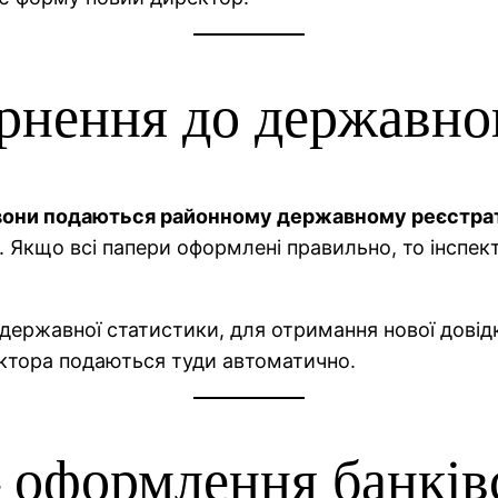
ернення до державно
, вони подаються районному державному реєстра
н. Якщо всі папери оформлені правильно, то інспек
державної статистики, для отримання нової довідки
ректора подаються туди автоматично.
– оформлення банків