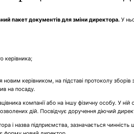
вний пакет документів для зміни директора.
У ньо
го керівника;
новим керівником, на підставі протоколу зборів з
ив на посаду.
вника компанії або на іншу фізичну особу. У ній с
дозволених дій. Посвідчує доручення діючий дирек
ра і назва підприємства, зазначається чинність щ
сує форму новий директор.