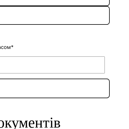
асом*
окументів