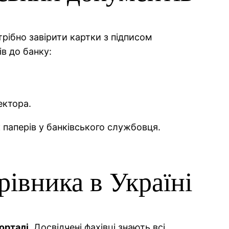
рібно завірити картки з підписом
ів до банку:
ектора.
паперів у банківського службовця.
рівника в Україні
орталі.
Досвідчені фахівці знають всі