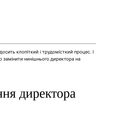
досить клопіткий і трудомісткий процес. І
о замінити нинішнього директора на
ння директора