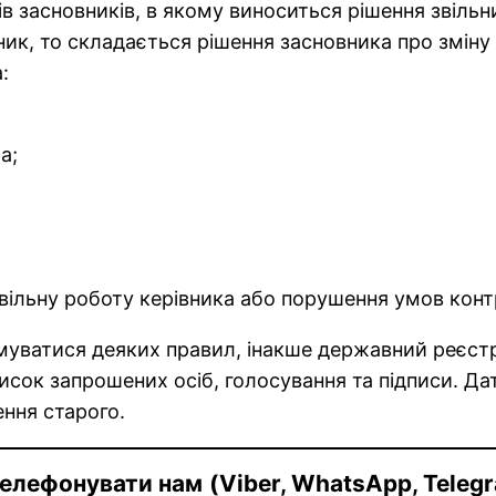
засновників, в якому виноситься рішення звільнит
ик, то складається рішення засновника про зміну
:
а;
вільну роботу керівника або порушення умов конт
муватися деяких правил, інакше державний реєст
писок запрошених осіб, голосування та підписи. Да
ення старого.
елефонувати нам
(Viber, WhatsApp, Teleg