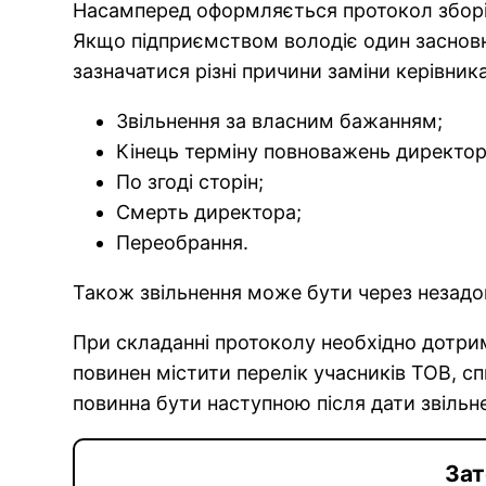
Насамперед оформляється протокол зборів 
Якщо підприємством володіє один засновн
зазначатися різні причини заміни керівника
Звільнення за власним бажанням;
Кінець терміну повноважень директор
По згоді сторін;
Смерть директора;
Переобрання.
Також звільнення може бути через незадо
При складанні протоколу необхідно дотри
повинен містити перелік учасників ТОВ, с
повинна бути наступною після дати звільн
Зат