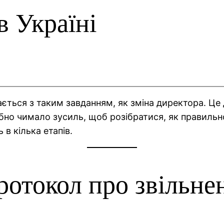
в Україні
ється з таким завданням, як зміна директора. Це 
ібно чимало зусиль, щоб розібратися, як правильн
 в кілька етапів.
ротокол про звільне