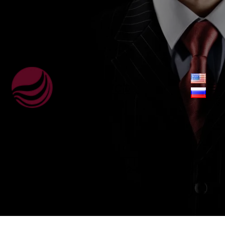
ВебЮрист
+38 (063) 959-32-88
Viber,
WhatsApp, Telegram