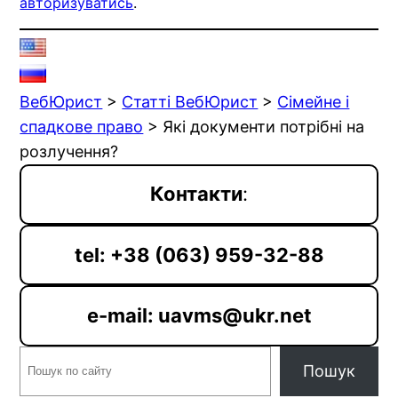
авторизуватись
.
ВебЮрист
>
Статті ВебЮрист
>
Сімейне і
спадкове право
>
Які документи потрібні на
розлучення?
Контакти
:
tel: +38 (063) 959-32-88
e-mail: uavms@ukr.net
Пошук
Пошук