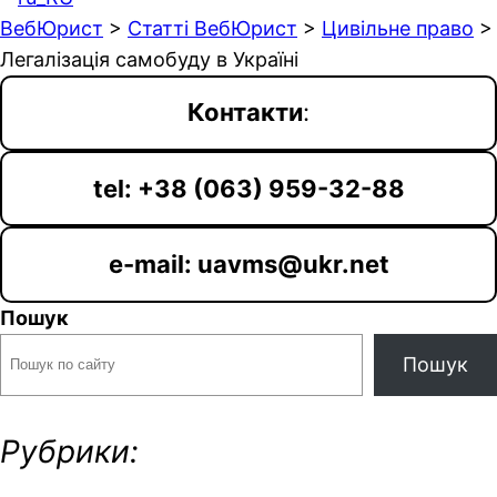
ВебЮрист
>
Статті ВебЮрист
>
Цивільне право
>
Легалізація самобуду в Україні
Контакти
:
tel: +38 (063) 959-32-88
e-mail: uavms@ukr.net
Пошук
Пошук
Рубрики: