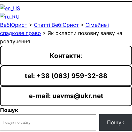
ВебЮрист
>
Статті ВебЮрист
>
Сімейне і
спадкове право
>
Як скласти позовну заяву на
розлучення
Контакти
:
tel: +38 (063) 959-32-88
e-mail: uavms@ukr.net
Пошук
Пошук