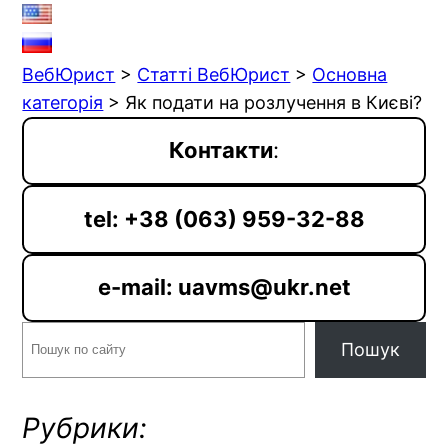
ВебЮрист
>
Статті ВебЮрист
>
Основна
категорія
>
Як подати на розлучення в Києві?
Контакти
:
tel: +38 (063) 959-32-88
e-mail: uavms@ukr.net
Пошук
Пошук
Рубрики: