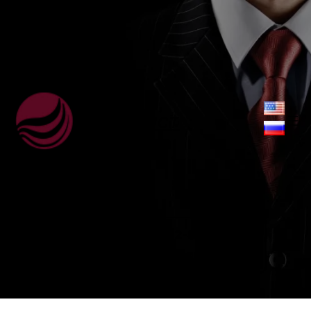
ВебЮрист
+38 (063) 959-32-88
Viber,
WhatsApp, Telegram