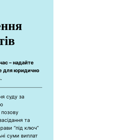
ення
тів
час – надайте
де для юридично
.
ня суду за
тю
 позову
 засідання та
рави “під ключ”
ні суми виплат