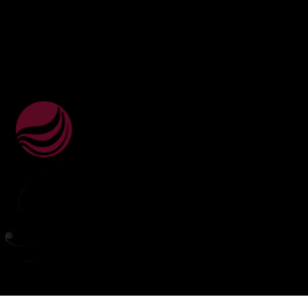
ВебЮрист