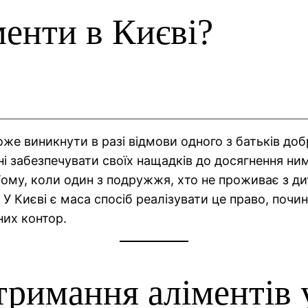
менти в Києві?
оже виникнути в разі відмови одного з батьків до
ані забезпечувати своїх нащадків до досягнення ни
ому, коли один з подружжя, хто не проживає з дит
 У Києві є маса спосіб реалізувати це право, почин
их контор.
тримання аліментів 