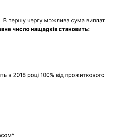
мір. В першу чергу можлива сума виплат
евне число нащадків становить:
ить в 2018 році 100% від прожиткового
асом*