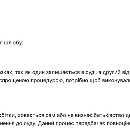
ня шлюбу.
зках, так як один залишається в суді, а другий ві
 спрощеною процедурою, потрібно щоб виконували
робітки, ховається сам або не визнає батьківство
ення до суду. Даний процес передбачає повноцінн