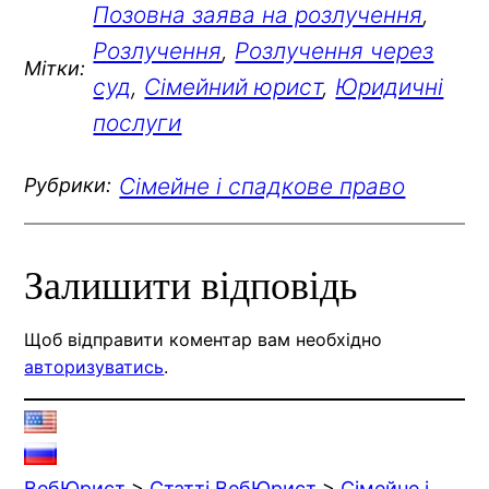
Позовна заява на розлучення
, 
Розлучення
, 
Розлучення через
Мітки:
суд
, 
Сімейний юрист
, 
Юридичні
послуги
Сімейне і спадкове право
Рубрики:
Залишити відповідь
Щоб відправити коментар вам необхідно
авторизуватись
.
ВебЮрист
>
Статті ВебЮрист
>
Сімейне і