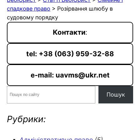
спадкове право
>
Розірвання шлюбу в
судовому порядку
Контакти
:
tel: +38 (063) 959-32-88
e-mail: uavms@ukr.net
Пошук
Пошук
Рубрики:
Адміністративне право
(5)