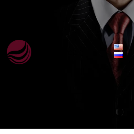
ВебЮрист
+38 (063) 959-32-88
Viber,
WhatsApp, Telegram