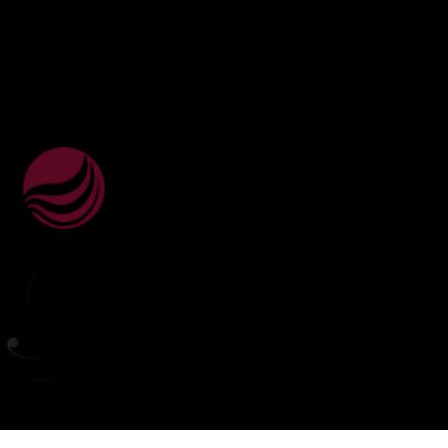
ВебЮрист