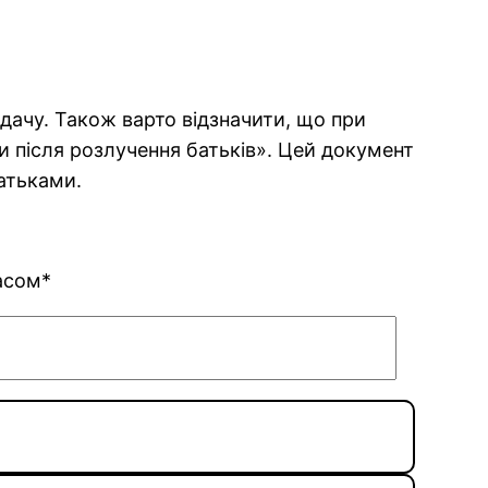
ідачу. Також варто відзначити, що при
и після розлучення батьків». Цей документ
батьками.
асом*