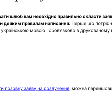
вати шлюб вам необхідно правильно скласти заяву
ти деяким правилам написання.
Перше що потрібно 
українською мовою і обов’язково в друкованому в
ти позовну заяву на розлучення
, можна перейшов
: