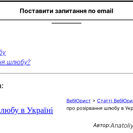
Поставити запитання по email
бу
ння шлюбу?
а:
ВебЮрист
>
Статті ВебЮри
про розірвання шлюбу в Укр
шлюбу в Україні
Anatoli
Автор: