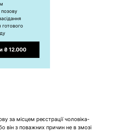
ям
 позову
 засідання
 готового
уду
 ₴ 12.000
ову за місцем реєстрації чоловіка-
бо він з поважних причин не в змозі