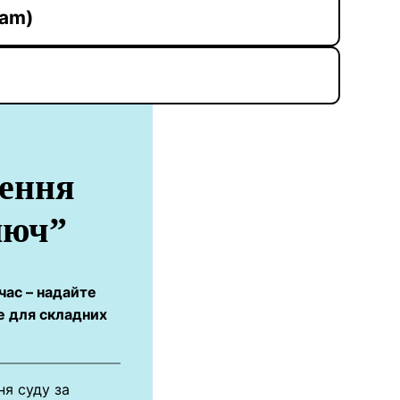
ram)
ення
люч”
час – надайте
де для складних
ня суду за