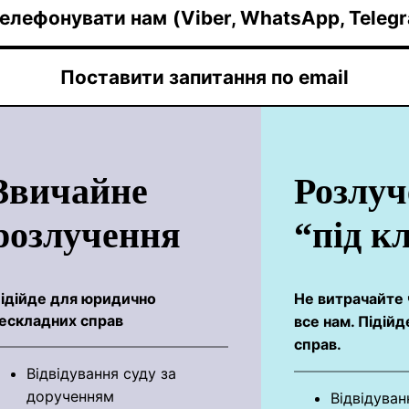
елефонувати нам
(Viber, WhatsApp, Teleg
Поставити запитання по email
Звичайне
Розлуч
розлучення
“під к
ідійде для юридично
Не витрачайте 
ескладних справ
все нам. Підій
справ.
Відвідування суду за
дорученням
Відвідуван