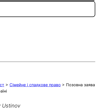
ст
>
Сімейне і спадкове право
>
Позовна заява
аїні
y Ustinov