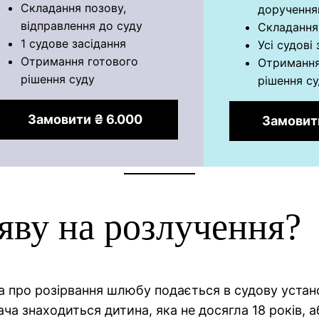
Складання позову,
дорученн
відправлення до суду
Складання
1 судове засідання
Усі судові
Отримання готового
Отримання
рішення суду
рішення с
Замовити ₴ 6.000
Замовити
яву на розлучення?
ява про розірвання шлюбу подається в судову устан
ча знаходиться дитина, яка не досягла 18 років, а