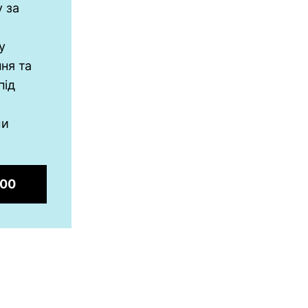
у за
у
ння та
під
ми
000