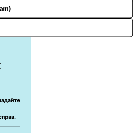
ram)
я
надайте
справ.