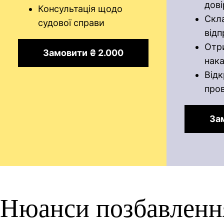
дові
Консультація щодо
Скл
судової справи
відп
Отр
Замовити ₴ 2.000
нак
Від
про
За
Нюанси позбавлення