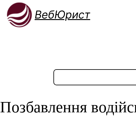
ВебЮрист
Позбавлення водійсь