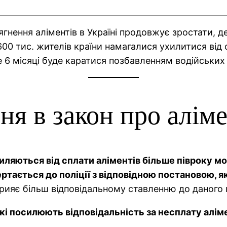
ягнення аліментів в Україні продовжує зростати, 
д 600 тис. жителів країни намагалися ухилитися від
ше 6 місяці буде каратися позбавленням водійських
ня в закон про алім
хиляються від сплати аліментів більше півроку м
ртається до поліції з відповідною постановою, я
рияє більш відповідальному ставленню до даного 
які посилюють відповідальність за несплату аліме