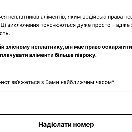
ся неплатників аліментів, яким водійські права нео
.д. Ці виключення пояснюються дуже просто – адж
сть.
й злісному неплатнику, він має право оскаржити 
 виплачувати аліменти більше півроку.
юрист зв’яжеться з Вами найближчим часом*