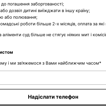
до погашення заборгованості;
або дозвіл дитині виїжджати в іншу країну;
ою або полювання;
адські роботи більше 2-х місяців, оплата за які
а аліменти суд більше не стягує ніяких мит і комі
ристом
орму і ми зв’яжемося з Вами найближчим часом*