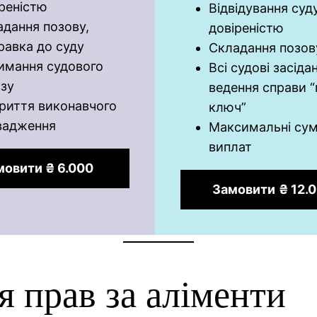
реністю
Відвідування суд
адання позову,
довіреністю
равка до суду
Складання позов
имання судового
Всі судові засіда
азу
ведення справи “
криття виконавчого
ключ”
вадження
Максимальні су
виплат
мовити ₴ 6.000
Замовити
₴ 12.
 прав за аліменти