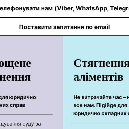
елефонувати нам
(Viber, WhatsApp, Teleg
Поставити запитання по email
ощене
Cтягненн
гнення
аліментів
 для юридично
Не витрачайте час – 
них справ
все нам. Підійде для
юридично складних 
ідування суду за