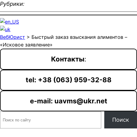
Рубрики:
ВебЮрист
>
Быстрый заказ взыскания алиментов –
«Исковое заявление»
Контакты
:
tel: +38 (063) 959-32-88
e-mail: uavms@ukr.net
П
Поиск
о
и